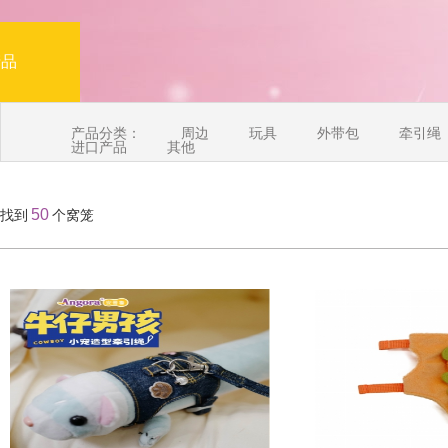
产品
产品分类：
周边
玩具
外带包
牵引绳
进口产品
其他
50
找到
个窝笼