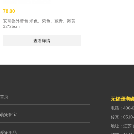
78.00
安哥鲁外带包 米色、紫色、藏青、鹅黄
32*25cm
查看详情
首页
无锡珊瑚
电话：400-0
萌宠貂宝
传真：0510-
地址：江苏
爱宠用品