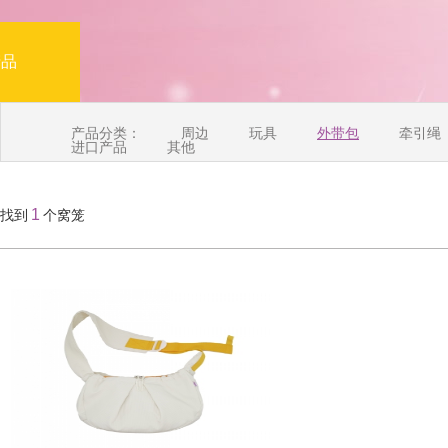
产品
产品分类：
周边
玩具
外带包
牵引绳
进口产品
其他
1
找到
个窝笼