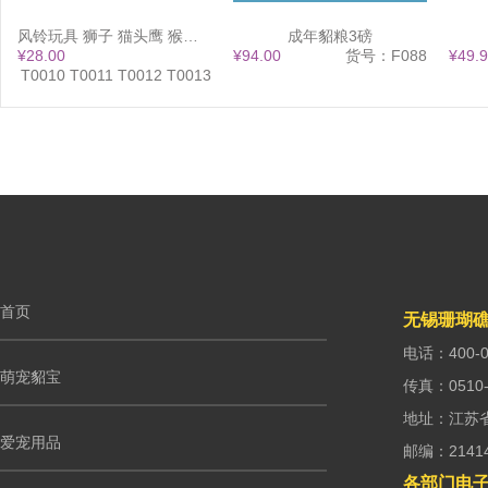
风铃玩具 狮子 猫头鹰 猴子 大象 13x38
成年貂粮3磅
¥28.00
¥94.00
货号：F088
¥49.
：T0010 T0011 T0012 T0013
首页
无锡珊瑚
电话：400-0
萌宠貂宝
传真：0510-
地址：江苏
爱宠用品
邮编：2141
各部门电