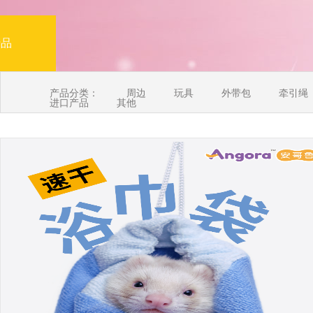
产品
产品分类：
周边
玩具
外带包
牵引绳
进口产品
其他