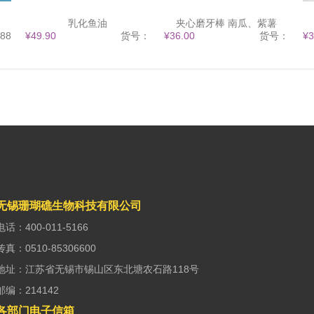
乳化鱼油
夹心磨牙棒 南瓜、紫薯
88
¥49.90
货号：
¥36.00
货号：
¥3
无锡珊瑚礁生物科技有限公司
电话：400-011-5166
传真：0510-85306600
地址：江苏省无锡市锡山区东北塘农石路118号
邮编：214142
各部门电子信箱