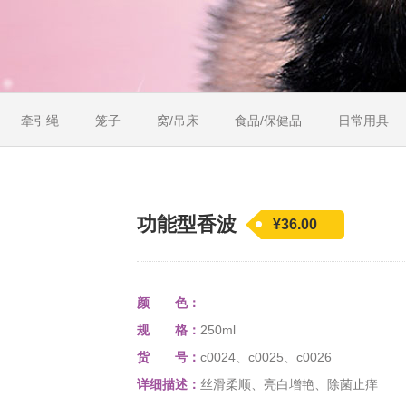
牵引绳
笼子
窝/吊床
食品/保健品
日常用具
功能型香波
¥36.00
颜 色：
规 格：
250ml
货 号：
c0024、c0025、c0026
详细描述：
丝滑柔顺、亮白增艳、除菌止痒