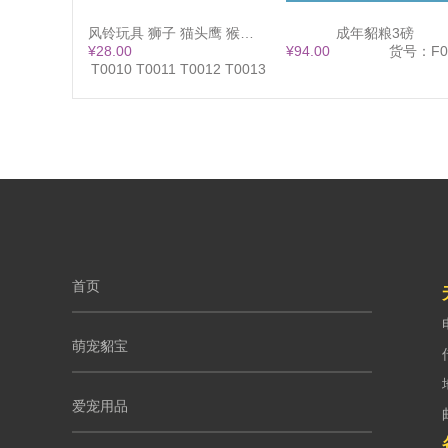
风铃玩具 狮子 猫头鹰 猴子 大象 13x38
成年貂粮3磅
¥28.00
¥94.00
货号：F0
货号：T0010 T0011 T0012 T0013
首页
萌宠貂宝
爱宠用品