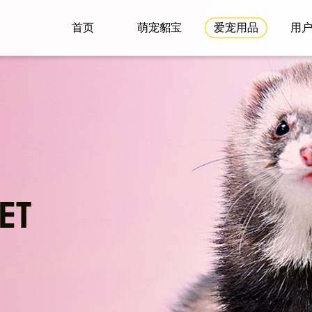
首页
萌宠貂宝
爱宠用品
用